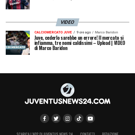
VIDEO
CALCIOMERCATO JUVE
9 ore ago
Marco Baridon
Juve, cederlo sarebbe un errore! Il mercato si
infiamma, tre nomi caldissimi – Upload | VIDEO
di Marco Baridon
SCARICA L’APP DI JUVENTUS NEWS 24
CONTATTI
REDAZIONE