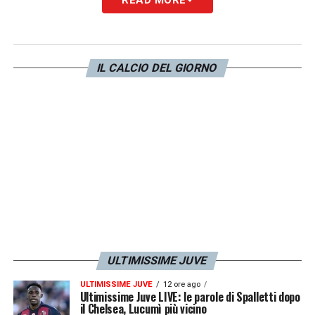
Oltre ai bianconeri ci sarebbero molti club di
Premier League e di Arabia Saudita sulle sue
IL CALCIO DEL GIORNO
tracce ma la volontà
del giocatore è quella
di restare in Italia.
LA PLAYLIST DELLE NOSTRE TOP NEWS
ULTIMISSIME JUVE
ULTIMISSIME JUVE
12 ore ago
Ultimissime Juve LIVE: le parole di Spalletti dopo
il Chelsea, Lucumì più vicino