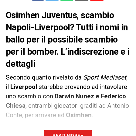
Osimhen Juventus, scambio
Napoli-Liverpool? Tutti i nomi in
ballo per il possibile scambio
per il bomber. L’indiscrezione e i
dettagli
Secondo quanto rivelato da
Sport Mediaset,
il
Liverpool
starebbe provando ad intavolare
uno scambio con
Darwin Nunez e Federico
Chiesa
, entrambi giocatori graditi ad Antonio
Conte, per arrivare ad
Osimhen
.
Aurelio De Laurentiis, dal canto suo,
READ MORE