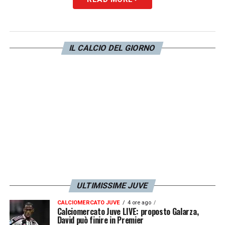
potrebbe essere tentato dalla proposta
soprattutto per evitare la cessione del
calciatore alla
Juventus
. L’obiettivo del
IL CALCIO DEL GIORNO
Napoli
rimane quello di vendere il nigeriano
all’estero.
LA PLAYLIST DELLE NOSTRE TOP NEWS
ULTIMISSIME JUVE
CALCIOMERCATO JUVE
4 ore ago
Calciomercato Juve LIVE: proposto Galarza,
David può finire in Premier