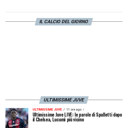
PAROLE –
«
La Juventus nel frattempo ha
offerto 80 milioni per Osimhen ricevendo un
momentaneo rifiuto. Giuntoli pronto a
IL CALCIO DEL GIORNO
riformulare l’offerta al Napoli
».
LA PLAYLIST DELLE NOSTRE TOP NEWS
ULTIMISSIME JUVE
ULTIMISSIME JUVE
11 ore ago
Ultimissime Juve LIVE: le parole di Spalletti dopo
il Chelsea, Lucumì più vicino