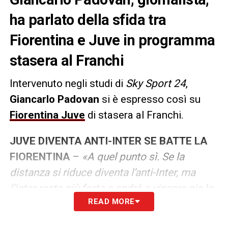
ha parlato della sfida tra
Fiorentina e Juve in programma
stasera al Franchi
Intervenuto negli studi di
Sky Sport 24
,
Giancarlo Padovan
si è espresso così su
Fiorentina Juve
di stasera al Franchi.
JUVE DIVENTA ANTI-INTER SE BATTE LA
FIORENTINA
–
«A quel punto sì. Se la
distanza si riduce diventa l’anti-Inter, ma
l’Inter resta più forte e andrà a vincere sia lo
READ MORE
scontro diretto sia lo Scudetto. La Juve
stasera avrà difficoltà per la squadra che