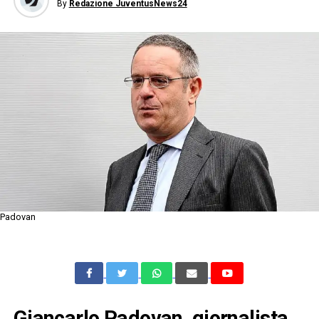
By
Redazione JuventusNews24
Padovan
Giancarlo Padovan, giornalista,