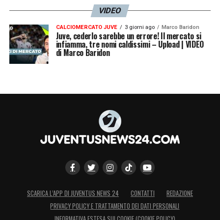
VIDEO
CALCIOMERCATO JUVE
3 giorni ago
Marco Baridon
Juve, cederlo sarebbe un errore! Il mercato si
infiamma, tre nomi caldissimi – Upload | VIDEO
di Marco Baridon
SCARICA L’APP DI JUVENTUS NEWS 24
CONTATTI
REDAZIONE
PRIVACY POLICY E TRATTAMENTO DEI DATI PERSONALI
INFORMATIVA ESTESA SUI COOKIE (COOKIE POLICY)