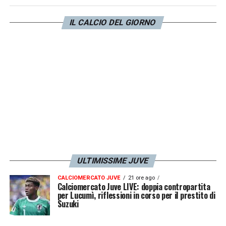
avrà di fronte, perché la Fiorentina viene da
due sconfitte consecutive e giocherà alla
IL CALCIO DEL GIORNO
morte, poi la Juventus è la squadra che
eccita di più dal punto di vista agonistico i
viola».
LA PLAYLIST DELLE NOSTRE TOP NEWS
ULTIMISSIME JUVE
CALCIOMERCATO JUVE
21 ore ago
Calciomercato Juve LIVE: doppia contropartita
per Lucumì, riflessioni in corso per il prestito di
Suzuki