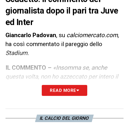
giornalista dopo il pari tra Juve
ed Inter
Giancarlo Padovan
, su
calciomercato.com,
ha così commentato il pareggio dello
Stadium.
IL COMMENTO –
«Insomma se, anche
questa volta, non ho azzeccato per intero il
pronostico (avevo scritto che la
Juve
READ MORE
avrebbe perso), mi sento di confermare
l’altra metà della profezia: lo scudetto lo
vincerà l’
Inter
. E non lo dico perché sono
IL CALCIO DEL GIORNO
anti-juventino (chiedere a qualche lettore di