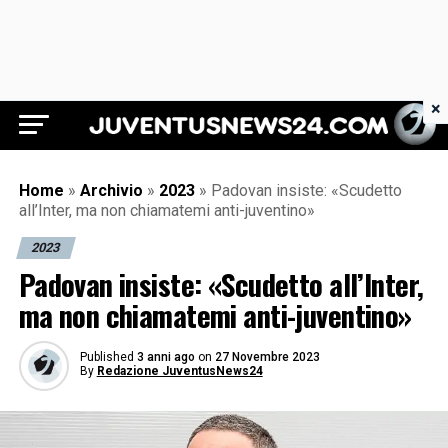
×
Juventus News 24
Home
»
Archivio
»
2023
»
Padovan insiste: «Scudetto
all’Inter, ma non chiamatemi anti-juventino»
2023
Padovan insiste: «Scudetto all’Inter,
ma non chiamatemi anti-juventino»
Published
3 anni ago
on
27 Novembre 2023
By
Redazione JuventusNews24