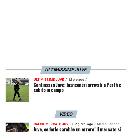
buona memoria come trattammo
Calciopopoli su Tuttosport da me diretto),
ma perché sono partite come quella di ieri a
dare la dimensione di chi sta davanti».
LA PLAYLIST DELLE NOSTRE TOP NEWS
ULTIMISSIME JUVE
ULTIMISSIME JUVE
12 ore ago
Continassa Juve: bianconeri arrivati a Perth e
subito in campo
VIDEO
CALCIOMERCATO JUVE
2 giorni ago
Marco Baridon
Juve, cederlo sarebbe un errore! Il mercato si