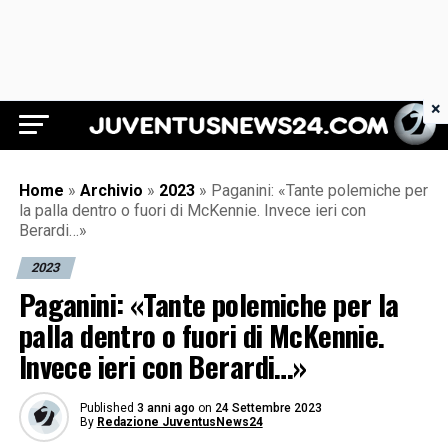
×
Juventus News 24
Home
»
Archivio
»
2023
»
Paganini: «Tante polemiche per
la palla dentro o fuori di McKennie. Invece ieri con
Berardi…»
2023
Paganini: «Tante polemiche per la
palla dentro o fuori di McKennie.
Invece ieri con Berardi…»
Published
3 anni ago
on
24 Settembre 2023
By
Redazione JuventusNews24