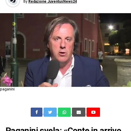
By
Redazione JuventusNews24
paganini
Paganini svela: «Conte in arrivo