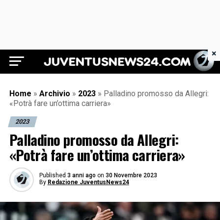
×
Juventus News 24
Home
»
Archivio
»
2023
»
Palladino promosso da Allegri:
«Potrà fare un’ottima carriera»
2023
Palladino promosso da Allegri:
«Potrà fare un’ottima carriera»
Published
3 anni ago
on
30 Novembre 2023
By
Redazione JuventusNews24