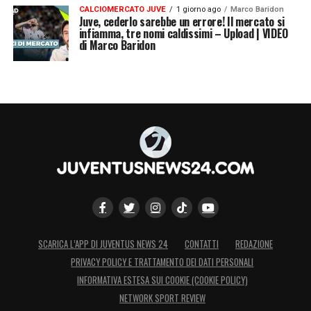
CALCIOMERCATO JUVE
1 giorno ago
Marco Baridon
Juve, cederlo sarebbe un errore! Il mercato si
infiamma, tre nomi caldissimi – Upload | VIDEO
di Marco Baridon
SCARICA L’APP DI JUVENTUS NEWS 24
CONTATTI
REDAZIONE
PRIVACY POLICY E TRATTAMENTO DEI DATI PERSONALI
INFORMATIVA ESTESA SUI COOKIE (COOKIE POLICY)
NETWORK SPORT REVIEW