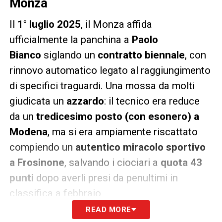
Monza
Il
1° luglio 2025
, il Monza affida
ufficialmente la panchina a
Paolo
Bianco
siglando un
contratto biennale
, con
rinnovo automatico legato al raggiungimento
di specifici traguardi. Una mossa da molti
giudicata un
azzardo
: il tecnico era reduce
da un
tredicesimo posto (con esonero) a
Modena
, ma si era ampiamente riscattato
compiendo un
autentico miracolo sportivo
a Frosinone
, salvando i ciociari a
quota 43
punti
dopo averli presi da penultimi in
classifica a febbraio.
READ MORE