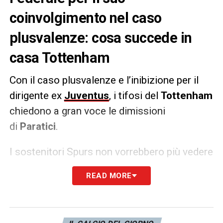
coinvolgimento nel caso
plusvalenze: cosa succede in
casa Tottenham
Con il caso plusvalenze e l’inibizione per il
dirigente ex
Juventus
, i tifosi del
Tottenham
chiedono a gran voce le dimissioni
di
Paratici
.
I sostenitori Spurs non vorrebbero più vedere
l’ex dirigente
bianconero
, mentre il club
READ MORE
attende di capire
se la sentenza valga solo
per l’Italia o anche per l’estero
. Ad oggi
anche il mercato degli inglesi è bloccato in