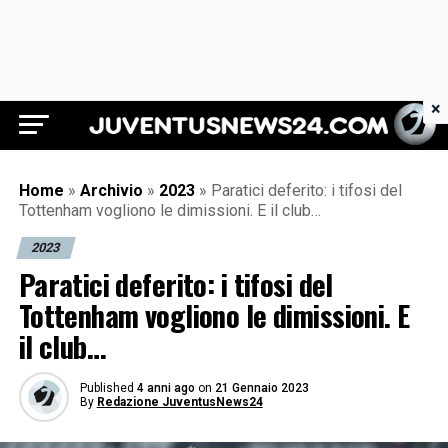
×
Juventus News 24
Home
»
Archivio
»
2023
»
Paratici deferito: i tifosi del
Tottenham vogliono le dimissioni. E il club…
2023
Paratici deferito: i tifosi del
Tottenham vogliono le dimissioni. E
il club…
Published
4 anni ago
on
21 Gennaio 2023
By
Redazione JuventusNews24