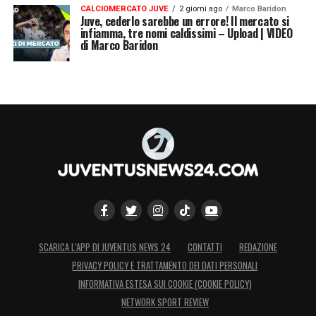
CALCIOMERCATO JUVE
2 giorni ago
Marco Baridon
Juve, cederlo sarebbe un errore! Il mercato si
infiamma, tre nomi caldissimi – Upload | VIDEO
di Marco Baridon
SCARICA L’APP DI JUVENTUS NEWS 24
CONTATTI
REDAZIONE
PRIVACY POLICY E TRATTAMENTO DEI DATI PERSONALI
INFORMATIVA ESTESA SUI COOKIE (COOKIE POLICY)
NETWORK SPORT REVIEW