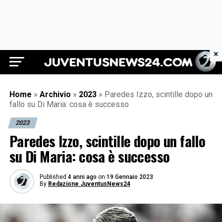
×
Juventus News 24
Home
»
Archivio
»
2023
»
Paredes Izzo, scintille dopo un
fallo su Di Maria: cosa è successo
2023
Paredes Izzo, scintille dopo un fallo
su Di Maria: cosa è successo
Published
4 anni ago
on
19 Gennaio 2023
By
Redazione JuventusNews24