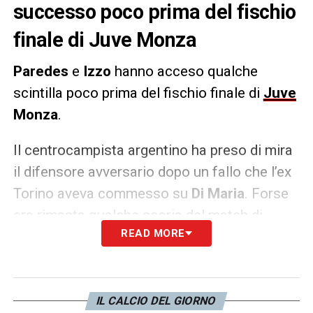
successo poco prima del fischio
finale di Juve Monza
Paredes
e
Izzo
hanno acceso qualche
scintilla poco prima del fischio finale di
Juve
Monza
.
Il centrocampista argentino ha preso di mira
il difensore avversario dopo un fallo che l’ex
Torino aveva commesso su
Di Maria
. Forse
era rimasta qualche scoria del match di
READ MORE
campionato quando Izzo provocò
ripetutamente il
Fideo
fino a portarlo
all’
espulsione
per un fallo di reazione.
IL CALCIO DEL GIORNO