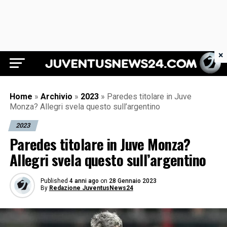
×
Juventus News 24
Home
»
Archivio
»
2023
»
Paredes titolare in Juve
Monza? Allegri svela questo sull’argentino
2023
Paredes titolare in Juve Monza?
Allegri svela questo sull’argentino
Published
4 anni ago
on
28 Gennaio 2023
By
Redazione JuventusNews24