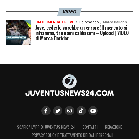
VIDEO
CALCIOMERCATO JUVE
1 giorno ago
Marco Baridon
Juve, cederlo sarebbe un errore! Il mercato si
infiamma, tre nomi caldissimi – Upload | VIDEO
di Marco Baridon
SCARICA L’APP DI JUVENTUS NEWS 24
CONTATTI
REDAZIONE
PRIVACY POLICY E TRATTAMENTO DEI DATI PERSONALI