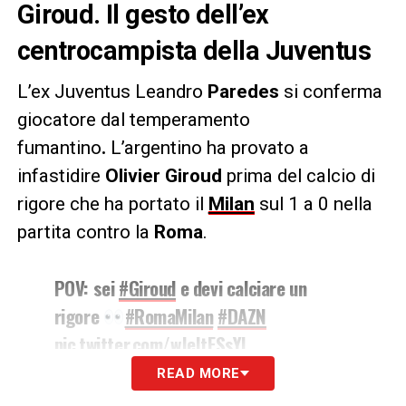
Giroud. Il gesto dell’ex
centrocampista della Juventus
L’ex Juventus Leandro
Paredes
si conferma
giocatore dal temperamento
fumantino
.
L’argentino ha provato a
infastidire
Olivier Giroud
prima del calcio di
rigore che ha portato il
Milan
sul 1 a 0 nella
partita contro la
Roma
.
POV: sei
#Giroud
e devi calciare un
rigore
#RomaMilan
#DAZN
pic.twitter.com/wJeItFSsYL
READ MORE
— DAZN Italia (@DAZN_IT)
September 2, 2023