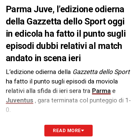
Parma Juve, l’edizione odierna
della Gazzetta dello Sport oggi
in edicola ha fatto il punto sugli
episodi dubbi relativi al match
andato in scena ieri
L’edizione odierna della
Gazzetta dello Sport
ha fatto il punto sugli episodi da moviola
relativi alla sfida di ieri sera tra
Parma
e
Juventus
, gara terminata col punteggio di 1-
0.
Due proteste per i bianconeri in seguito ai
READ MORE
tocchi di mano in area di rigore dei crociati di