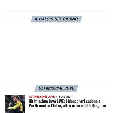
Keita e Hainaut.
Entrambi i tocchi non sono
punibili in quanto il primo, tocca col braccio
IL CALCIO DEL GIORNO
ma il
movimento è congruo all’azione
. Il
secondo è corretto perché il braccio è
attaccato al corpo. La rosea valuta con un 6
la prestazione degli arbitri: corrette le
ammonizioni e
discreta personalità per
Chiffi
a cui viene però assegnata una
sufficienza stringata.
LA PLAYLIST DELLE NOSTRE TOP NEWS
ULTIMISSIME JUVE
ULTIMISSIME JUVE
3 ore ago
Ultimissime Juve LIVE: i bianconeri cadono a
Perth contro l’Inter, altro errore di Di Gregorio