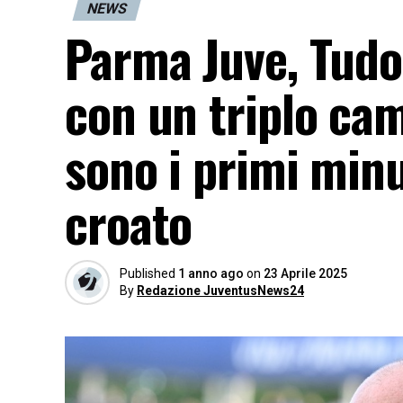
NEWS
Parma Juve, Tudor
con un triplo ca
sono i primi minu
croato
Published
1 anno ago
on
23 Aprile 2025
By
Redazione JuventusNews24