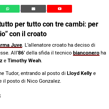
tutto per tutto con tre cambi: per
io” con il croato
arma Juve
. L’allenatore croato ha deciso di
sse. All’
86′
della sfida il tecnico
bianconero
ha
z
e
Timothy Weah
.
ne Tudor, entrando al posto di
Lloyd Kelly
e
e il posto di Nico Gonzalez.
S