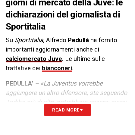
giorni di mercato della Juve: le
dichiarazioni del giornalista di
Sportitalia
Su
Sportitalia
, Alfredo
Pedullà
ha fornito
importanti aggiornamenti anche di
calciomercato Juve
. Le ultime sulle
trattative dei
bianconeri
.
PEDULLA’
– «La Juventus vorrebbe
aggiungere un altro difensore, sta seguendo
Todibo più di altri, potrebbero esserci giorni
READ MORE
scoppiettanti se qualcuno si presentasse
con un’offerta vera per Cambiaso (il
Manchester City) oppure per Fagioli