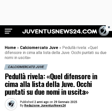
×
Juventus News 24
Home
»
Calciomercato Juve
»
Pedullà rivela: «Quel
difensore in cima alla lista della Juve. Occhi puntati su due
nomi in uscita»
CALCIOMERCATO JUVE
Pedullà rivela: «Quel difensore in
cima alla lista della Juve. Occhi
puntati su due nomi in uscita»
Published
2 anni ago
on
29 Gennaio 2025
By
Redazione JuventusNews24