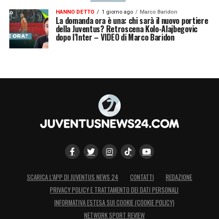
HANNO DETTO
1 giorno ago
Marco Baridon
La domanda ora è una: chi sarà il nuovo portiere
della Juventus? Retroscena Kolo-Alajbegovic
dopo l’Inter – VIDEO di Marco Baridon
SCARICA L’APP DI JUVENTUS NEWS 24
CONTATTI
REDAZIONE
PRIVACY POLICY E TRATTAMENTO DEI DATI PERSONALI
INFORMATIVA ESTESA SUI COOKIE (COOKIE POLICY)
NETWORK SPORT REVIEW