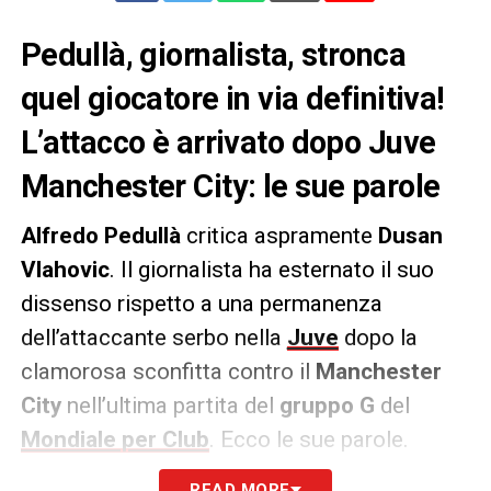
Pedullà, giornalista, stronca
quel giocatore in via definitiva!
L’attacco è arrivato dopo Juve
Manchester City: le sue parole
Alfredo Pedullà
critica aspramente
Dusan
Vlahovic
. Il giornalista ha esternato il suo
dissenso rispetto a una permanenza
dell’attaccante serbo nella
Juve
dopo la
clamorosa sconfitta contro il
Manchester
City
nell’ultima partita del
gruppo G
del
Mondiale per Club
. Ecco le sue parole.
READ MORE