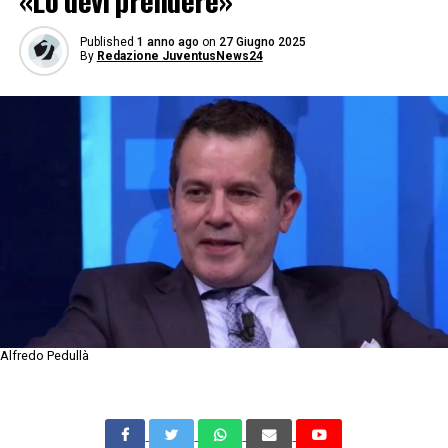
«Lo devi prendere»
Published
1 anno ago
on
27 Giugno 2025
By
Redazione JuventusNews24
Alfredo Pedullà