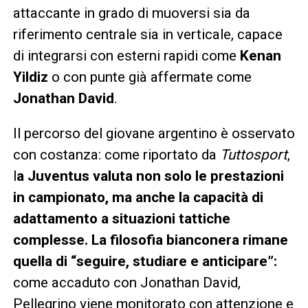
attaccante in grado di muoversi sia da
riferimento centrale sia in verticale, capace
di integrarsi con esterni rapidi come
Kenan
Yildiz
o con punte già affermate come
Jonathan David
.
Il percorso del giovane argentino è osservato
con costanza: come riportato da
Tuttosport
,
l
a Juventus valuta non solo le prestazioni
in campionato, ma anche la capacità di
adattamento a situazioni tattiche
complesse. La filosofia bianconera rimane
quella di “seguire, studiare e anticipare”:
come accaduto con Jonathan David,
Pellegrino viene monitorato con attenzione e