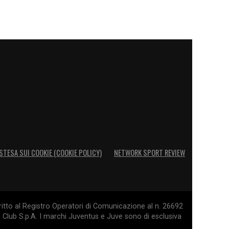
STESA SUI COOKIE (COOKIE POLICY)
NETWORK SPORT REVIEW
itto al Registro Operatori di Comunicazione al n. 26692
l Club S.p.A. I marchi Juventus e Juve sono di esclusiva