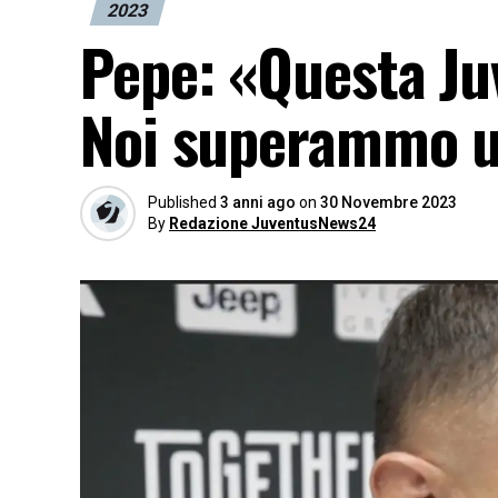
2023
Pepe: «Questa Ju
Noi superammo un
Published
3 anni ago
on
30 Novembre 2023
By
Redazione JuventusNews24