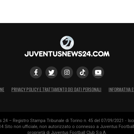
ONE
PRIVACY POLICY E TRATTAMENTO DEI DATI PERSONALI
INFORMATIVA E
24 – Registro Stampa Tribunale di Torino n. 45 del 07/09/2021 - Iscr
014 Sito non ufficiale, non autorizzato o connesso a Juventus Footbal
proprietà di Juventus Football Club S.p.A.