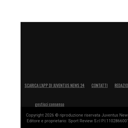
SCARICA L’APP DI JUVENTUS NEWS 24
CONTATTI
REDAZI
gestisci consenso
Copyright 2026 © riproduzione riservata Juventus News 
Editore e proprietario: Sport Review S.r.l P.I.11028660