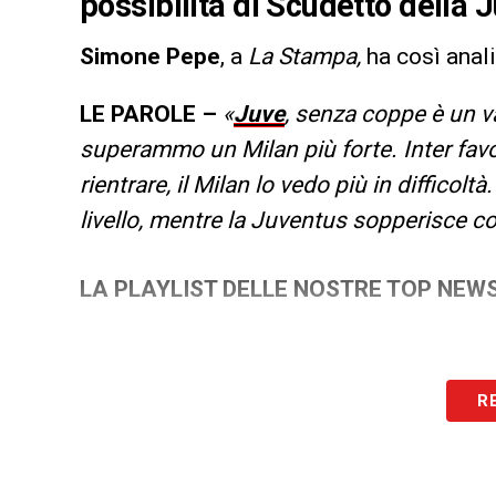
possibilità di Scudetto della J
Simone Pepe
, a
La Stampa,
ha così anal
LE PAROLE –
«
Juve
, senza coppe è un v
superammo un Milan più forte. Inter favor
rientrare, il Milan lo vedo più in difficoltà
livello, mentre la Juventus sopperisce 
LA PLAYLIST DELLE NOSTRE TOP NEW
R