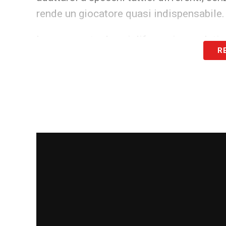
rende un giocatore quasi indispensabile.
In un mercato dove i difensori completi s
R
un dovere strategico. La dirigenza juven
forse essere la priorità
per il club
.
Lasciarsi sfuggire un profilo del gener
evidente, sarebbe un autogol
. La Juven
rappresentare la prima pedina per ricost
LA PLAYLIST DELLE NOSTRE TOP NEW