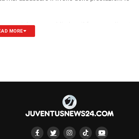
ono rari da trovare, blindare il francese diventa
EAD MORE
tina ne è consapevole, e
il rinnovo ad oggi deve
e, soprattutto in un momento di crescita così
tus non può permettersi passi falsi e
Kalulu può
ruire la solidità difensiva
.
S