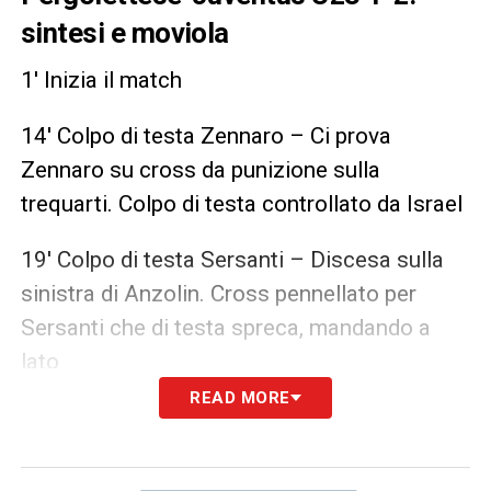
sintesi e moviola
1′ Inizia il match
14′ Colpo di testa Zennaro – Ci prova
Zennaro su cross da punizione sulla
trequarti. Colpo di testa controllato da Israel
19′ Colpo di testa Sersanti – Discesa sulla
sinistra di Anzolin. Cross pennellato per
Sersanti che di testa spreca, mandando a
lato
READ MORE
30 Tiro Soulè – Sinistro al volo di Soulè che
però non calcia bene. Pallone alle stelle