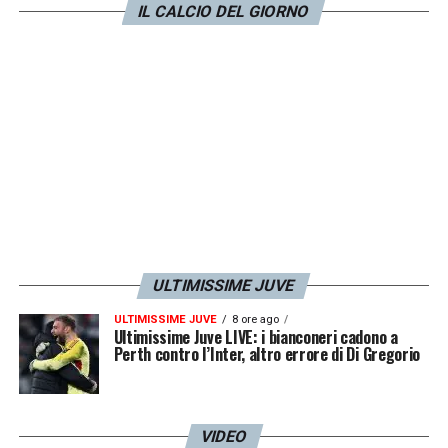
IL CALCIO DEL GIORNO
37′ Gol Miretti – Eurogol di Miretti. Azione
portata avanti da Sekulov. Palla sul vertice
sinistro dell’area della Pergolettese:
Miretti si sposta la palla e calcia sul palo
più lontano. Pallone che si infila all’incrocio
41′ Parata Israel – Azione sulla destra di
Girelli che crossa basso per Guiu Villanova.
Israel capisce tutto prima e anticipa la punta
ULTIMISSIME JUVE
45+2′ Tiro Villa – Azione della Pergolettese
ULTIMISSIME JUVE
8 ore ago
che calcia in porta con Villa. Israel è attento
Ultimissime Juve LIVE: i bianconeri cadono a
Perth contro l’Inter, altro errore di Di Gregorio
52′ Colpo di testa Barbieri – Calcio di
punizione profondo sul quale svetta Barbieri.
VIDEO
Colpo di testa bloccato da Soncin