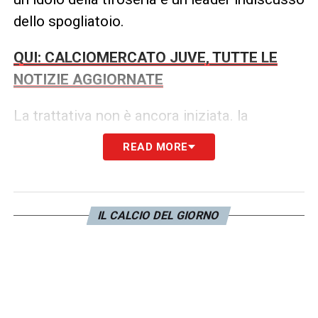
dello spogliatoio.
QUI: CALCIOMERCATO JUVE, TUTTE LE
NOTIZIE AGGIORNATE
La trattativa non è ancora iniziata. la
Juventus, però, non chiude la porta ad un
READ MORE
addio del portiere. Anzi
, in caso di proposta
giusta, potrebbe davvero ragionare sulla
possibilità di lasciar partire l’estremo
IL CALCIO DEL GIORNO
difensore laziale e il Genoa ad oggi è la
soluzione più probabile
.
Le prossime settimane per capire se i due
club riusciranno a trovare l’intesa economica