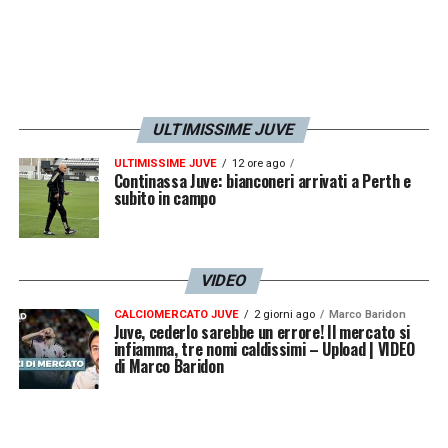
definitiva sulla formula del trasferimento.
La
sensazione, tuttavia, è che la forte volontà
di Perin possa spingere l’acceleratore sulla
trattativa, trasformando quello che a
ULTIMISSIME JUVE
gennaio era solo un sogno sfumato in una
solida realtà estiva
ULTIMISSIME JUVE
.
12 ore ago
Continassa Juve: bianconeri arrivati a Perth e
subito in campo
LA PLAYLIST DELLE NOSTRE TOP NEWS
VIDEO
CALCIOMERCATO JUVE
2 giorni ago
Marco Baridon
Juve, cederlo sarebbe un errore! Il mercato si
infiamma, tre nomi caldissimi – Upload | VIDEO
di Marco Baridon