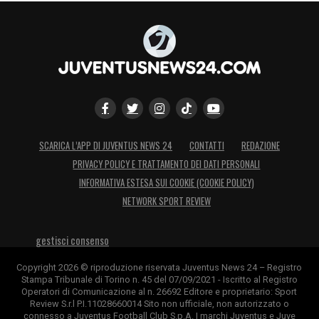
SCARICA L’APP DI JUVENTUS NEWS 24
CONTATTI
REDAZIONE
PRIVACY POLICY E TRATTAMENTO DEI DATI PERSONALI
INFORMATIVA ESTESA SUI COOKIE (COOKIE POLICY)
NETWORK SPORT REVIEW
gestisci consenso
Copyright 2026 © riproduzione riservata Juventus News 24 – Registro
Stampa Tribunale di Torino n. 45 del 07/09/2021 - Iscritto al Registro
Operatori di Comunicazione al n. 26692 Editore e proprietario: Sport
Review S.r.l P.I.11028660014 Sito non ufficiale, non autorizzato o
connesso a Juventus Football Club S.p.A. I marchi Juventus e Juve