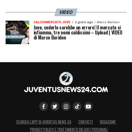
VIDEO
CALCIOMERCATO JUVE
2 giorni ago
Marco Baridon
Juve, cederlo sarebbe un errore! Il mercato si
infiamma, tre nomi caldissimi – Upload | VIDEO
di Marco Baridon
SCARICA L’APP DI JUVENTUS NEWS 24
CONTATTI
REDAZIONE
PRIVACY POLICY E TRATTAMENTO DEI DATI PERSONALI