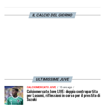
informazioni su Mattia Perin se Skorupski
parte. Il Sassuolo aveva mostrato interesse,
ma il portiere della Juve è in attesa di una
IL CALCIO DEL GIORNO
società più importante».
LA PLAYLIST DELLE NOSTRE TOP NEWS
ULTIMISSIME JUVE
CALCIOMERCATO JUVE
15 ore ago
Calciomercato Juve LIVE: doppia contropartita
per Lucumì, riflessioni in corso per il prestito di
Suzuki