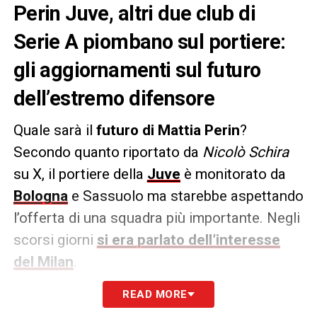
Perin Juve, altri due club di
Serie A piombano sul portiere:
gli aggiornamenti sul futuro
dell’estremo difensore
Quale sarà il
futuro di Mattia Perin
?
Secondo quanto riportato da
Nicolò Schira
su X, il portiere della
Juve
è monitorato da
Bologna
e Sassuolo ma starebbe aspettando
l’offerta di una squadra più importante. Negli
scorsi giorni
si era parlato dell’interesse
del Milan
.
READ MORE
PAROLE –
«Il Bologna ha chiesto