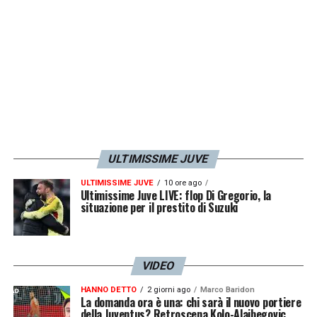
dal campo.
https://www.instagram.com/p/Bs5EZytBJKo/
utm_source=ig_web_copy_link
LA PLAYLIST DELLE NOSTRE TOP NEWS
ULTIMISSIME JUVE
ULTIMISSIME JUVE
10 ore ago
Ultimissime Juve LIVE: flop Di Gregorio, la
situazione per il prestito di Suzuki
VIDEO
HANNO DETTO
2 giorni ago
Marco Baridon
La domanda ora è una: chi sarà il nuovo portiere
della Juventus? Retroscena Kolo-Alajbegovic