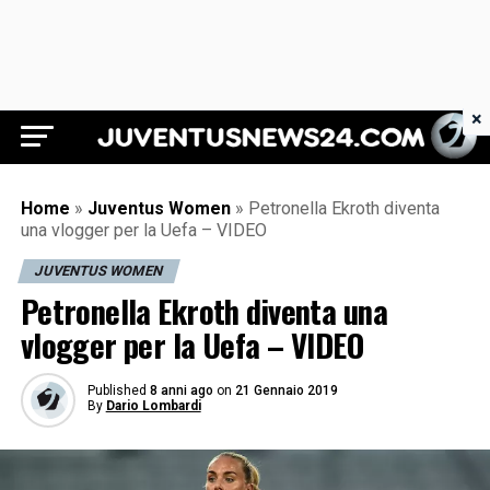
×
Juventus News 24
Home
»
Juventus Women
»
Petronella Ekroth diventa
una vlogger per la Uefa – VIDEO
JUVENTUS WOMEN
Petronella Ekroth diventa una
vlogger per la Uefa – VIDEO
Published
8 anni ago
on
21 Gennaio 2019
By
Dario Lombardi