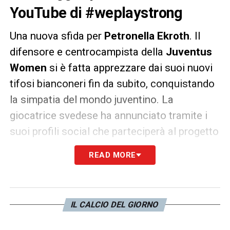
YouTube di #weplaystrong
Una nuova sfida per
Petronella Ekroth
. Il
difensore e centrocampista della
Juventus
Women
si è fatta apprezzare dai suoi nuovi
tifosi bianconeri fin da subito, conquistando
la simpatia del mondo juventino. La
giocatrice svedese ha annunciato tramite i
suoi profili social che parteciperà al progetto
dell’Uefa dedicato al calcio femminile
READ MORE
#weplaystrong
. Ogni lunedì, mercoledì e
giovedì,
Ekroth
pubblicherà dei video sul
canale Youtube
#weplaystrong
in cui
IL CALCIO DEL GIORNO
racconta la sua esperienza come giocatrice
della
Juventus,
ma anche la sua vita fuori