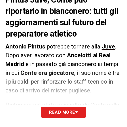
riportarlo in bianconero: tutti gli
aggiornamenti sul futuro del
preparatore atletico
Antonio Pintus
potrebbe tornare alla
Juve
.
Dopo aver lavorato con
Ancelotti al Real
Madrid
e in passato già bianconero ai tempi
in cui
Conte era giocatore
, il suo nome è tra
i più caldi per rinforzare lo staff tecnico in
caso di arrivo del mister pugliese.
Pintus era già stato coinvolto da Conte nella
READ MORE
sua esperienza all’
Inter
e rappresenterebbe
oggi
una garanzia in termini di competenza
,