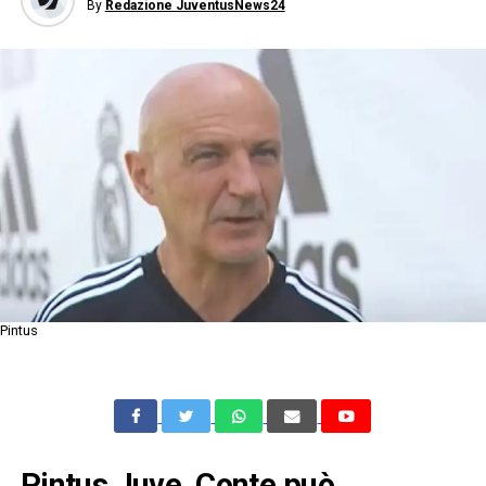
By
Redazione JuventusNews24
Pintus
Pintus Juve, Conte può