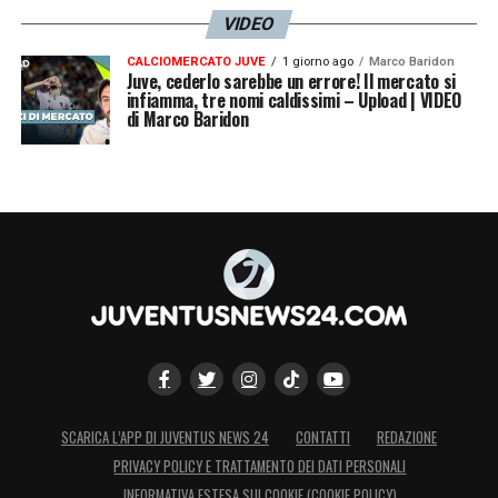
VIDEO
CALCIOMERCATO JUVE
1 giorno ago
Marco Baridon
Juve, cederlo sarebbe un errore! Il mercato si
infiamma, tre nomi caldissimi – Upload | VIDEO
di Marco Baridon
SCARICA L’APP DI JUVENTUS NEWS 24
CONTATTI
REDAZIONE
PRIVACY POLICY E TRATTAMENTO DEI DATI PERSONALI
INFORMATIVA ESTESA SUI COOKIE (COOKIE POLICY)