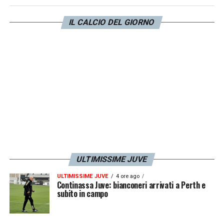
essendo ritenuto il re dei preparatori atletici.
A riportare l’indiscrezione sul possibile
IL CALCIO DEL GIORNO
staff di Conte
in bianconero è stata
Gazzetta.it.
LA PLAYLIST DELLE NOSTRE TOP NEWS
ULTIMISSIME JUVE
ULTIMISSIME JUVE
4 ore ago
Continassa Juve: bianconeri arrivati a Perth e
subito in campo