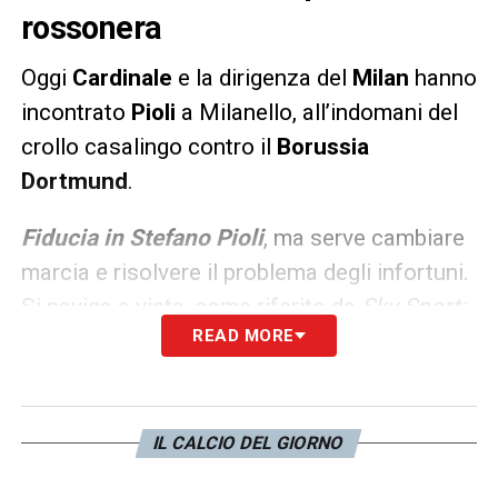
rossonera
Oggi
Cardinale
e la dirigenza del
Milan
hanno
incontrato
Pioli
a Milanello, all’indomani del
crollo casalingo contro il
Borussia
Dortmund
.
Fiducia in Stefano Pioli
, ma serve cambiare
marcia e risolvere il problema degli infortuni.
Si naviga a vista, come riferito da
Sky Sport:
READ MORE
il tecnico rossonero non può più sbagliare a
partire da
Milan-Frosinone
, per restare in
scia di Inter e
Juve
.
IL CALCIO DEL GIORNO
LA PLAYLIST DELLE NOSTRE TOP NEWS