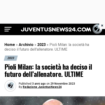
×
Juventus News 24
Home
»
Archivio
»
2023
»
Pioli Milan: la società ha
deciso il futuro dell’allenatore. ULTIME
2023
Pioli Milan: la società ha deciso il
futuro dell’allenatore. ULTIME
Published
3 anni ago
on
29 Novembre 2023
By
Redazione JuventusNews24