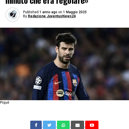
minuto che era regolare»
Published
1 anno ago
on
1 Maggio 2025
By
Redazione JuventusNews24
Piqué