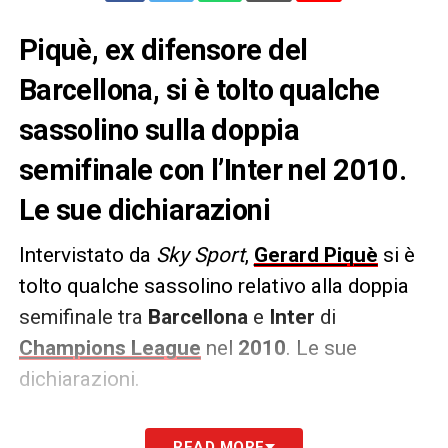
Piquè, ex difensore del
Barcellona, si è tolto qualche
sassolino sulla doppia
semifinale con l’Inter nel 2010.
Le sue dichiarazioni
Intervistato da
Sky Sport
,
Gerard Piquè
si è
tolto qualche sassolino relativo alla doppia
semifinale tra
Barcellona
e
Inter
di
Champions League
nel
2010
. Le sue
dichiarazioni.
GOL MILITO IN FUORIGIOCO NEL 2010
–
READ MORE