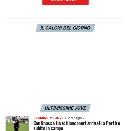
«Fu una semifinale un po’ complicata, mi
ricordo che dovemmo andare a Milano col
pullman a causa del vulcano. A Milano
IL CALCIO DEL GIORNO
perdemmo 3-1 però con un gol di Diego
Milito segnato abbastanza chiaramente in
fuorigioco, mentre al ritorno ci annullarono
una rete all’ultimo minuto, quello di Bojan,
che credo fosse regolare: fosse stata
convalidato saremmo passati noi»
.
LA PLAYLIST DELLE NOSTRE TOP NEWS
ULTIMISSIME JUVE
ULTIMISSIME JUVE
2 ore ago
Continassa Juve: bianconeri arrivati a Perth e
subito in campo