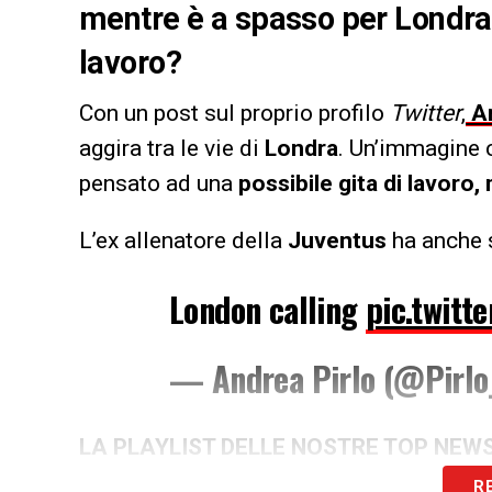
mentre è a spasso per Londra.
lavoro?
Con un post sul proprio profilo
Twitter
,
An
aggira tra le vie di
Londra
. Un’immagine c
pensato ad una
possibile gita di lavoro,
L’ex allenatore della
Juventus
ha anche 
London calling
pic.twitt
— Andrea Pirlo (@Pirlo_
LA PLAYLIST DELLE NOSTRE TOP NEW
R