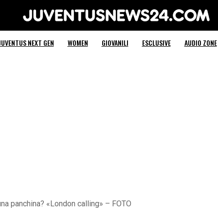
Juventus News 24
JUVENTUS NEXT GEN
WOMEN
GIOVANILI
ESCLUSIVE
AUDIO ZONE
a una panchina? «London calling» – FOTO