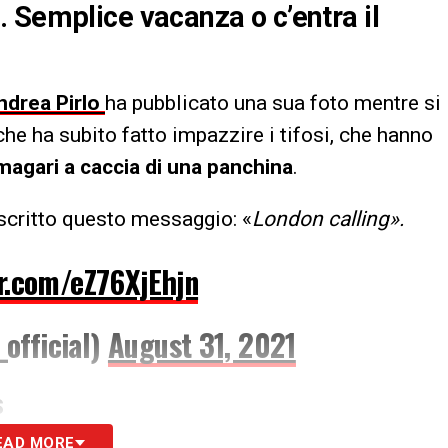
 Semplice vacanza o c’entra il
drea Pirlo
ha pubblicato una sua foto mentre si
he ha subito fatto impazzire i tifosi, che hanno
 magari a caccia di una panchina
.
scritto questo messaggio: «
London calling».
er.com/eZ76XjEhjn
official)
August 31, 2021
S
EAD MORE