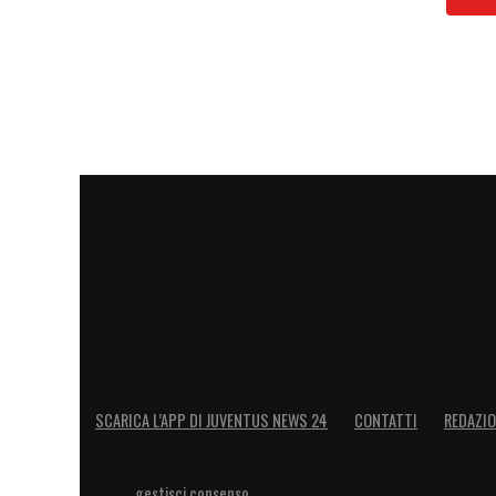
SCARICA L’APP DI JUVENTUS NEWS 24
CONTATTI
REDAZI
gestisci consenso