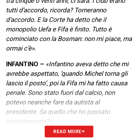
tra cinque o venti anni, ci sarà. I club erano
tutti d’accordo, ricorda? Torneranno
d’accordo. E la Corte ha detto che il
monopolio Uefa e Fifa è finito. Tutto è
cominciato con la Bosman: non mi piace, ma
ormai c’è».
INFANTINO –
«Infantino aveva detto che mi
avrebbe aspettato, ‘quando Michel torna gli
lascio il posto’, poi la Fifa mi ha fatto causa
penale. Sono stato fuori dal calcio, non
potevo neanche fare da autista al
presidente. Sa quello che ho passato
ingiustamente?».
READ MORE
ANDREA AGNELLI PRESIDENTE-
«Forse si è