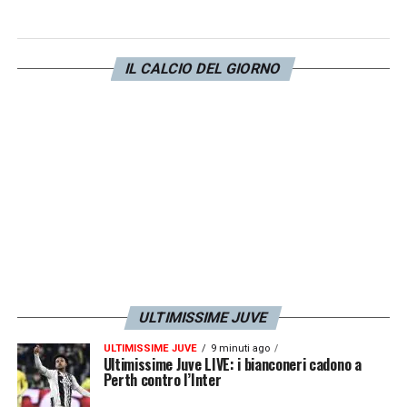
comportato un po’ da tifoso. Ero
contentissimo del ritorno della Famiglia alla
IL CALCIO DEL GIORNO
Juve. John Elkann lo conosco poco: il futuro
dipenderà dal suo amore per la Juve».
LA JUVE L’HA RICHIAMATA? –
«No, mai».
ALLEGRI –
«Puntavo su Allegri? Sì, però
temo non avesse i giocatori giusti».
YILDIZ –
«Gli auguro tutto il meglio per il
bene della Juve e del calcio. Sia un 10 come
ULTIMISSIME JUVE
me, un creativo, uno di quelli che inventa. Si
ULTIMISSIME JUVE
9 minuti ago
ispiri a Bellingham, a Messi, a Zidane, non
Ultimissime Juve LIVE: i bianconeri cadono a
Perth contro l’Inter
posso dire a me perché non mi ha visto