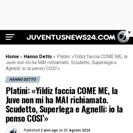
×
Juventus News 24
Home
»
Hanno Detto
»
Platini: «Yildiz faccia COME ME, la
Juve non mi ha MAI richiamato. Scudetto, Superlega e
Agnelli: io la penso COSI’»
HANNO DETTO
Platini: «Yildiz faccia COME ME, la
Juve non mi ha MAI richiamato.
Scudetto, Superlega e Agnelli: io la
penso COSI’»
Published
2 anni ago
on
21 Agosto 2024