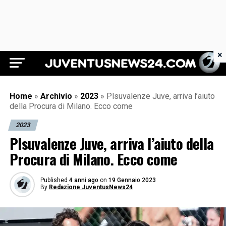
×
Juventus News 24
Home
»
Archivio
»
2023
»
Plsuvalenze Juve, arriva l’aiuto
della Procura di Milano. Ecco come
2023
Plsuvalenze Juve, arriva l’aiuto della
Procura di Milano. Ecco come
Published
4 anni ago
on
19 Gennaio 2023
By
Redazione JuventusNews24