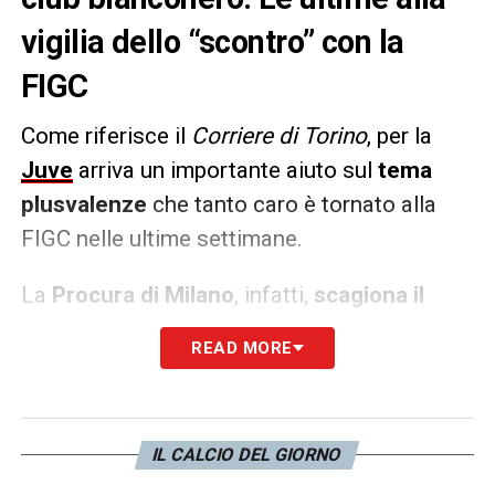
vigilia dello “scontro” con la
FIGC
Come riferisce il
Corriere di Torino
, per la
Juve
arriva un importante aiuto sul
tema
plusvalenze
che tanto caro è tornato alla
FIGC nelle ultime settimane.
La
Procura di Milano
, infatti,
scagiona il
sistema plusvalenze nel calcio
e le
READ MORE
decisioni dei magistrati del luglio del 2022
entrano nel fascicolo del club bianconero.
Intanto, è stata inserita negli atti la richiesta
IL CALCIO DEL GIORNO
di archiviazione di un procedimento a carico