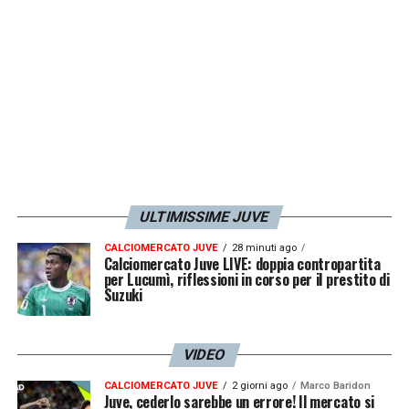
dell’Inter firmata a luglio dai pm milanesi
Cavalleri e Polizzi.
LA PLAYLIST DELLE NOSTRE TOP NEWS
ULTIMISSIME JUVE
CALCIOMERCATO JUVE
28 minuti ago
Calciomercato Juve LIVE: doppia contropartita
per Lucumì, riflessioni in corso per il prestito di
Suzuki
VIDEO
CALCIOMERCATO JUVE
2 giorni ago
Marco Baridon
Juve, cederlo sarebbe un errore! Il mercato si