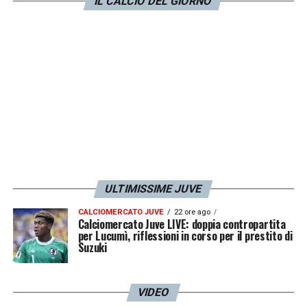
con la Juventus
».
IL CALCIO DEL GIORNO
LA PLAYLIST DELLE NOSTRE TOP NEWS
ULTIMISSIME JUVE
CALCIOMERCATO JUVE
22 ore ago
Calciomercato Juve LIVE: doppia contropartita
per Lucumì, riflessioni in corso per il prestito di
Suzuki
VIDEO