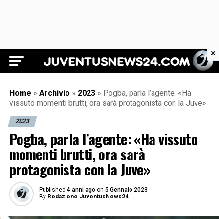
×
Juventus News 24
Home
»
Archivio
»
2023
»
Pogba, parla l’agente: «Ha
vissuto momenti brutti, ora sarà protagonista con la Juve»
2023
Pogba, parla l’agente: «Ha vissuto
momenti brutti, ora sarà
protagonista con la Juve»
Published
4 anni ago
on
5 Gennaio 2023
By
Redazione JuventusNews24