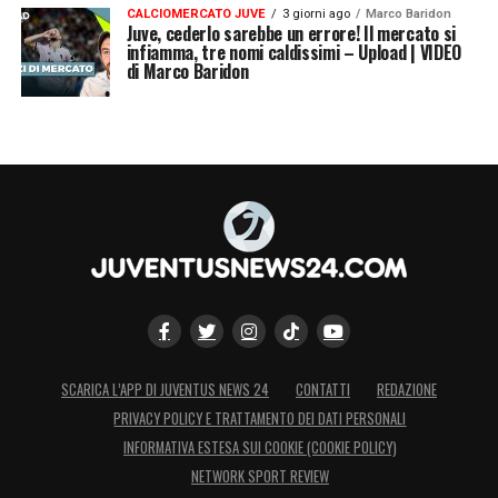
CALCIOMERCATO JUVE
3 giorni ago
Marco Baridon
Juve, cederlo sarebbe un errore! Il mercato si
infiamma, tre nomi caldissimi – Upload | VIDEO
di Marco Baridon
SCARICA L’APP DI JUVENTUS NEWS 24
CONTATTI
REDAZIONE
PRIVACY POLICY E TRATTAMENTO DEI DATI PERSONALI
INFORMATIVA ESTESA SUI COOKIE (COOKIE POLICY)
NETWORK SPORT REVIEW