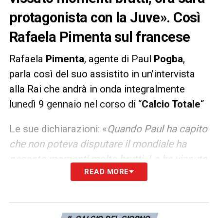
protagonista con la Juve». Così
Rafaela Pimenta sul francese
Rafaela
Pimenta
, agente di Paul
Pogba
,
parla così del suo assistito in un’intervista
alla Rai che andrà in onda integralmente
lunedì 9 gennaio nel corso di “
Calcio Totale
“
Le sue dichiarazioni: «
Quando Paul ha capito
che non poteva disputare il mondiale ha
passato momenti molto brutti. Lo ha vissuto
READ MORE
quasi fosse un lutto. Gli sono stata vicino,
poi ha capito e ha reagito da campione. Ora
è pronto per una stagione da protagonista