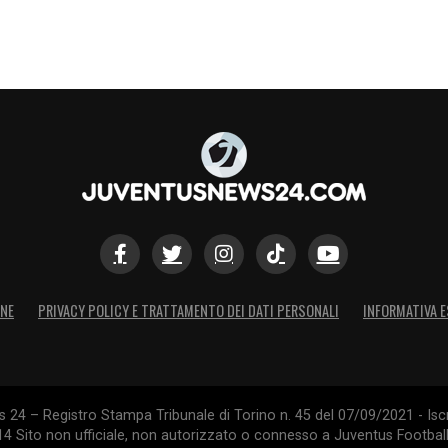
ONE
PRIVACY POLICY E TRATTAMENTO DEI DATI PERSONALI
INFORMATIVA E
24 – Registro Stampa Tribunale di Torino n. 45 del 07/09/2021 - Iscr
014 Sito non ufficiale, non autorizzato o connesso a Juventus Footbal