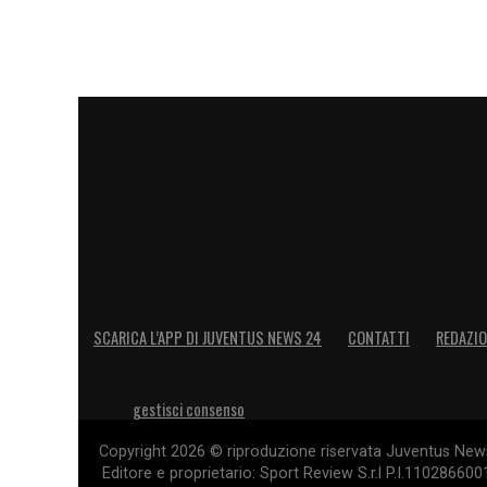
SCARICA L’APP DI JUVENTUS NEWS 24
CONTATTI
REDAZI
gestisci consenso
Copyright 2026 © riproduzione riservata Juventus News 
Editore e proprietario: Sport Review S.r.l P.I.11028660