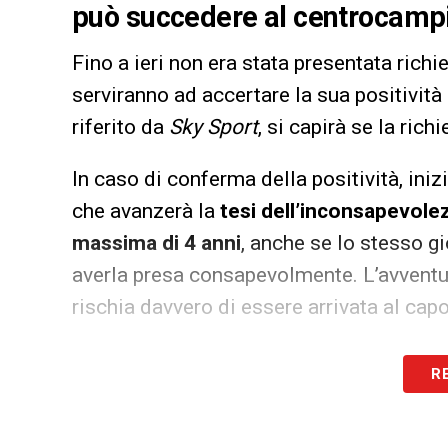
può succedere al centrocamp
Fino a ieri non era stata presentata richie
serviranno ad accertare la sua positività
riferito da
Sky Sport
, si capirà se la rich
In caso di conferma della positività, iniz
che avanzerà la
tesi dell’inconsapevole
massima di 4 anni
, anche se lo stesso 
averla presa consapevolmente. L’avventu
rischia davvero di essere arrivata al capo
LA PLAYLIST DELLE NOSTRE TOP NEW
R