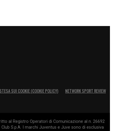
STESA SUI COOKIE (COOKIE POLICY)
NETWORK SPORT REVIEW
itto al Registro Operatori di Comunicazione al n. 26692
l Club S.p.A. I marchi Juventus e Juve sono di esclusiva