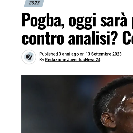
2023
Pogba, oggi sarà 
contro analisi? 
Published
3 anni ago
on
13 Settembre 2023
By
Redazione JuventusNews24