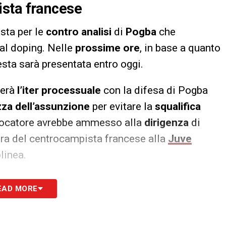
ista francese
sta per le
contro analisi
di
Pogba
che
 al doping. Nelle
prossime ore
, in base a quanto
iesta sarà presentata entro oggi.
ierà
l’iter processuale
con la difesa di Pogba
zza dell’assunzione
per evitare la
squalifica
giocatore avrebbe ammesso alla
dirigenza
di
ra del centrocampista francese alla
Juve
linea.
S
EAD MORE