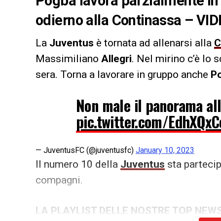
Pogba lavora parzialmente in
odierno alla Continassa – VI
La
Juventus
è tornata ad allenarsi alla
C
Massimiliano
Allegri
. Nel mirino c’è lo 
sera. Torna a lavorare in gruppo anche
P
Non male il panorama al
pic.twitter.com/EdhXQx
— JuventusFC (@juventusfc)
January 10, 2023
Il numero 10 della
Juventus
sta partecip
compagni.
LA PLAYLIST DELLE NOSTRE TOP NEW