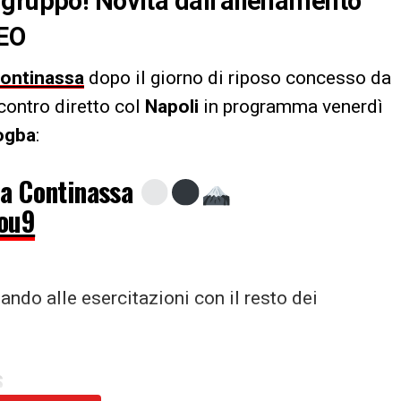
 gruppo! Novità dall’allenamento
DEO
ontinassa
dopo il giorno di riposo concesso da
scontro diretto col
Napoli
in programma venerdì
ogba
:
la Continassa
Cou9
ando alle esercitazioni con il resto dei
S