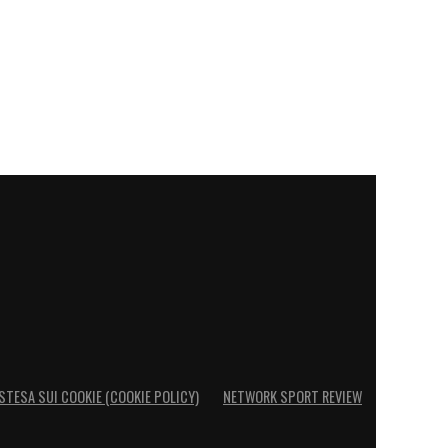
STESA SUI COOKIE (COOKIE POLICY)
NETWORK SPORT REVIEW