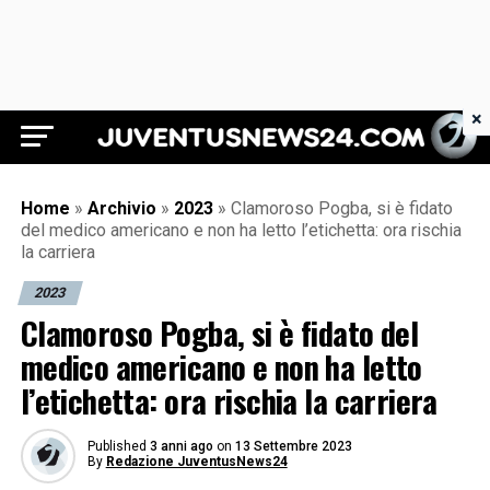
×
Juventus News 24
Home
»
Archivio
»
2023
»
Clamoroso Pogba, si è fidato
del medico americano e non ha letto l’etichetta: ora rischia
la carriera
2023
Clamoroso Pogba, si è fidato del
medico americano e non ha letto
l’etichetta: ora rischia la carriera
Published
3 anni ago
on
13 Settembre 2023
By
Redazione JuventusNews24