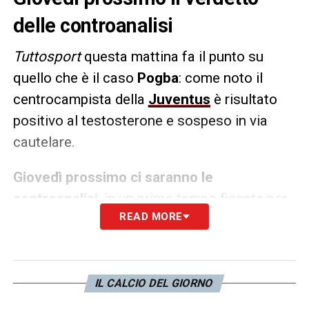
delle controanalisi
Tuttosport
questa mattina fa il punto su
quello che è il caso
Pogba
: come noto il
centrocampista della
Juventus
è risultato
positivo al testosterone e sospeso in via
cautelare.
Giovedì prossimo ci saranno le
controanalisi
, in un primo tempo fissate per
READ MORE
il 20 settembre e poi slittate di due settimane
per l’indisponibilità del perito del giocatore.
Nel caso in cui venisse confermata la
positività al testosterone, si aprirà la fase
IL CALCIO DEL GIORNO
istruttoria
della Procura anti doping. Gli