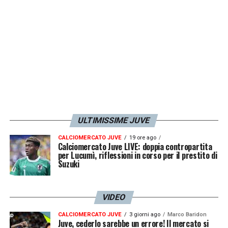
scenari sono tre: archiviazione,
patteggiamento o processo davanti al
tribunale nazionale dell’antidoping.
LA PLAYLIST DELLE NOSTRE TOP NEWS
ULTIMISSIME JUVE
CALCIOMERCATO JUVE
19 ore ago
Calciomercato Juve LIVE: doppia contropartita
per Lucumì, riflessioni in corso per il prestito di
Suzuki
VIDEO
CALCIOMERCATO JUVE
3 giorni ago
Marco Baridon
Juve, cederlo sarebbe un errore! Il mercato si