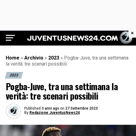
×
Juventus News 24
Home
»
Archivio
»
2023
»
Pogba-Juve, tra una settimana
la verità: tre scenari possibili
2023
Pogba-Juve, tra una settimana la
verità: tre scenari possibili
Published
3 anni ago
on
27 Settembre 2023
By
Redazione JuventusNews24