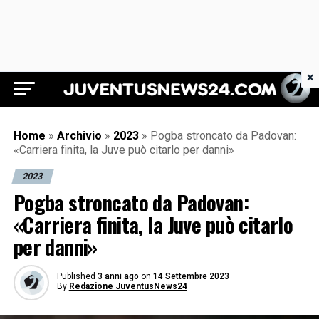
×
Juventus News 24
Home
»
Archivio
»
2023
»
Pogba stroncato da Padovan:
«Carriera finita, la Juve può citarlo per danni»
2023
Pogba stroncato da Padovan:
«Carriera finita, la Juve può citarlo
per danni»
Published
3 anni ago
on
14 Settembre 2023
By
Redazione JuventusNews24