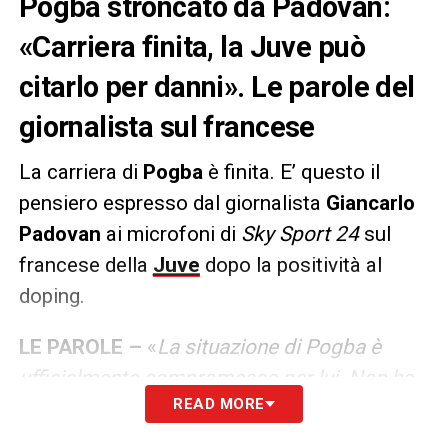
Pogba stroncato da Padovan:
«Carriera finita, la Juve può
citarlo per danni». Le parole del
giornalista sul francese
La carriera di
Pogba
è finita. E’ questo il
pensiero espresso dal giornalista
Giancarlo
Padovan
ai microfoni di
Sky Sport 24
sul
francese della
Juve
dopo la positività al
doping.
LE PAROLE –
«
La situazione di Pogba è
ufficialmente compromessa per lui. Non ha
READ MORE
mai parlato e quel che è filtrato non è stato
smentito, cioè che è stata un’iniziativa