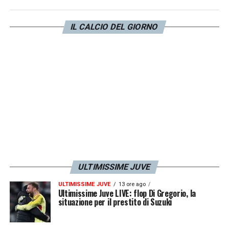
personale del giocatore aiutato da un
medico amico. Pogba ha finito la carriera,
IL CALCIO DEL GIORNO
viene da 5 anni di quasi inattività e
potrebbero essercene altri 2 o 4. Bisogna
vedere come finisce il rapporto di lavoro con
la Juve che può citarlo per danni di
immagine
».
LA PLAYLIST DELLE NOSTRE TOP NEWS
ULTIMISSIME JUVE
ULTIMISSIME JUVE
13 ore ago
Ultimissime Juve LIVE: flop Di Gregorio, la
situazione per il prestito di Suzuki