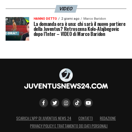
VIDEO
HANNO DETTO
2 giorni ago
Marco Baridon
La domanda ora è una: chi sarà il nuovo portiere
della Juventus? Retroscena Kolo-Alajbegovic
dopo l’Inter – VIDEO di Marco Baridon
SCARICA L’APP DI JUVENTUS NEWS 24
CONTATTI
REDAZIONE
PRIVACY POLICY E TRATTAMENTO DEI DATI PERSONALI