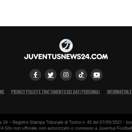
S
ONE
PRIVACY POLICY E TRATTAMENTO DEI DATI PERSONALI
INFORMATIVA E
24 – Registro Stampa Tribunale di Torino n. 45 del 07/09/2021 - Iscr
014 Sito non ufficiale, non autorizzato o connesso a Juventus Footbal