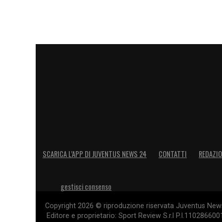
LA PLAYLIST DELLE NOSTRE TOP NEW
SCARICA L’APP DI JUVENTUS NEWS 24
CONTATTI
REDAZI
gestisci consenso
Copyright 2026 © riproduzione riservata Juventus News 
Editore e proprietario: Sport Review S.r.l P.I.11028660