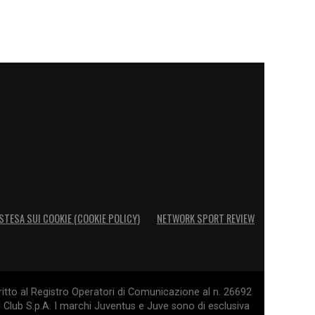
STESA SUI COOKIE (COOKIE POLICY)
NETWORK SPORT REVIEW
itto al Registro Operatori di Comunicazione al n. 26692
l Club S.p.A. I marchi Juventus e Juve sono di esclusiva