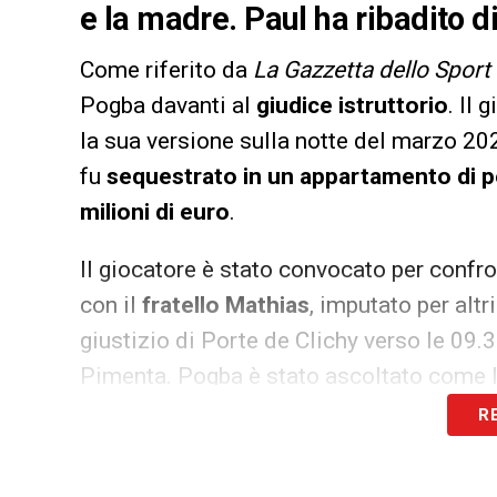
e la madre. Paul ha ribadito d
Come riferito da
La Gazzetta dello Sport
Pogba davanti al
giudice istruttorio
. Il 
la sua versione sulla notte del marzo 202
fu
sequestrato in un appartamento di per
milioni di euro
.
Il giocatore è stato convocato per confro
con il
fratello Mathias
, imputato per altr
giustizio di Porte de Clichy verso le 09
Pimenta. Pogba è stato ascoltato come le
ribadito di aver
subito violenze e minac
R
fatti, deformati a loro avviso dai media 
parcheggio sotterraneo dopo l’udienza.