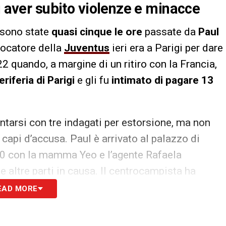
i aver subito violenze e minacce
sono state
quasi cinque le ore
passate da
Paul
giocatore della
Juventus
ieri era a Parigi per dare
2 quando, a margine di un ritiro con la Francia,
iferia di Parigi
e gli fu
intimato di pagare 13
ntarsi con tre indagati per estorsione, ma non
i capi d’accusa. Paul è arrivato al palazzo di
.30 con la mamma Yeo e l’agente Rafaela
 altre parti in causa. Il centrocampista ha
ce
, gli indagati invece hanno ridimensionato i
EAD MORE
e dal peso esercitato su Pogba, uscito da un