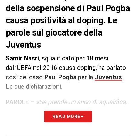
della sospensione di Paul Pogba
causa positività al doping. Le
parole sul giocatore della
Juventus
Samir Nasri
, squalificato per 18 mesi
dall’UEFA nel 2016 causa doping, ha parlato
così del caso
Paul Pogba
per la
Juventus
.
Le sue dichiarazioni.
PAROLE
–
«Se prende un anno di squalifica,
credo che non lo vedremo più a grande
READ MORE
livello, perché per dieci mesi non potrà
allenarsi in un centro di allenamento. Quando