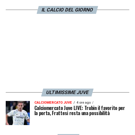
successe a me, decisi di non fare nulla. Anzi,
IL CALCIO DEL GIORNO
di festeggiare. Successivamente mi sono
allenato col West Ham. Ci vuole tanta forza
mentale, perché per dieci mesi devi allenarti
a casa, in palestra, o anche fuori».
LA PLAYLIST DELLE NOSTRE TOP NEWS
ULTIMISSIME JUVE
CALCIOMERCATO JUVE
4 ore ago
Calciomercato Juve LIVE: Trubin il favorito per
la porta, Frattesi resta una possibilità