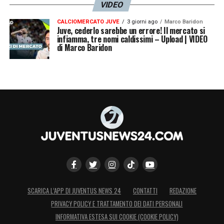
VIDEO
CALCIOMERCATO JUVE
3 giorni ago
Marco Baridon
Juve, cederlo sarebbe un errore! Il mercato si
infiamma, tre nomi caldissimi – Upload | VIDEO
di Marco Baridon
SCARICA L’APP DI JUVENTUS NEWS 24
CONTATTI
REDAZIONE
PRIVACY POLICY E TRATTAMENTO DEI DATI PERSONALI
INFORMATIVA ESTESA SUI COOKIE (COOKIE POLICY)