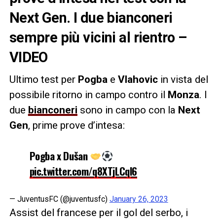
Next Gen. I due bianconeri
sempre più vicini al rientro –
VIDEO
Ultimo test per
Pogba
e
Vlahovic
in vista del
possibile ritorno in campo contro il
Monza
. I
due
bianconeri
sono in campo con la
Next
Gen
, prime prove d’intesa:
Pogba x Dušan
pic.twitter.com/q8XTjLCql6
— JuventusFC (@juventusfc)
January 26, 2023
Assist del francese per il gol del serbo, i