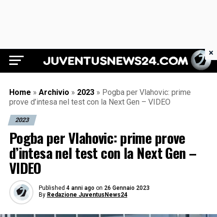
×
Juventus News 24
Home
»
Archivio
»
2023
»
Pogba per Vlahovic: prime
prove d’intesa nel test con la Next Gen – VIDEO
2023
Pogba per Vlahovic: prime prove
d’intesa nel test con la Next Gen –
VIDEO
Published
4 anni ago
on
26 Gennaio 2023
By
Redazione JuventusNews24