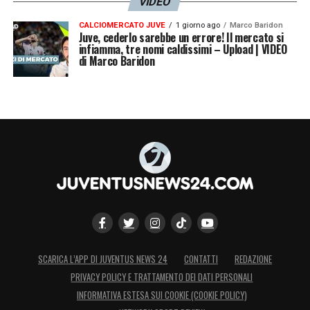
VIDEO
CALCIOMERCATO JUVE
1 giorno ago
Marco Baridon
LA PLAYLIST DELLE NOSTRE TOP NEWS
Juve, cederlo sarebbe un errore! Il mercato si
infiamma, tre nomi caldissimi – Upload | VIDEO
di Marco Baridon
SCARICA L’APP DI JUVENTUS NEWS 24
CONTATTI
REDAZIONE
PRIVACY POLICY E TRATTAMENTO DEI DATI PERSONALI
INFORMATIVA ESTESA SUI COOKIE (COOKIE POLICY)