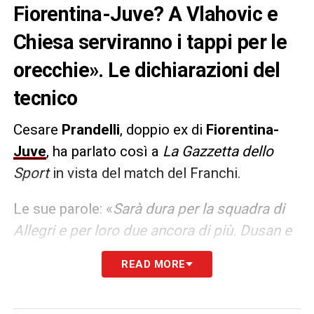
Fiorentina-Juve? A Vlahovic e
Chiesa serviranno i tappi per le
orecchie». Le dichiarazioni del
tecnico
Cesare
Prandelli
, doppio ex di
Fiorentina-
Juve
, ha parlato così a
La Gazzetta dello
Sport
in vista del match del Franchi.
Le sue parole: «
Sarà dura per la squadra di
Allegri e per loro due ancora di più. Dusan e
Federico sono della Juve e sono ex: avranno
READ MORE
bisogno dei tappi alle orecchie per non farsi
influenzare dai fischi del Franchi. Per