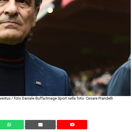
ntus / foto Daniele Buffa/Image Sport nella foto: Cesare Prandelli