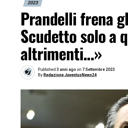
2023
Prandelli frena g
Scudetto solo a q
altrimenti…»
Published
3 anni ago
on
7 Settembre 2023
By
Redazione JuventusNews24