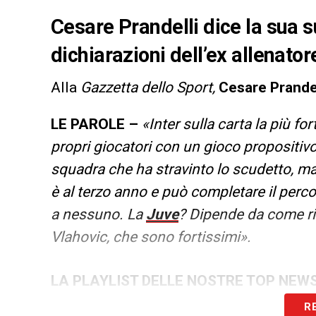
Cesare Prandelli dice la sua su
dichiarazioni dell’ex allenator
Alla
Gazzetta dello Sport,
Cesare Prandel
LE PAROLE –
«Inter sulla carta la più for
propri giocatori con un gioco propositivo
squadra che ha stravinto lo scudetto, ma 
è al terzo anno e può completare il perc
a nessuno. La
Juve
? Dipende da come riu
Vlahovic, che sono fortissimi».
LA PLAYLIST DELLE NOSTRE TOP NEW
R