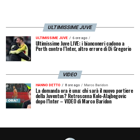
Juventus Next Gen: i calciatori in
prestito
ULTIMISSIME JUVE
Gori (Spezia)
: gioca da titolare nel match
perso 2-1 in casa della Reggiana
ULTIMISSIME JUVE
6 ore ago
Ultimissime Juve LIVE: i bianconeri cadono a
Perth contro l’Inter, altro errore di Di Gregorio
Nonge (Servette)
: non è sceso in campo
nell’ultimo match perso 5-1 in casa del
Basilea
VIDEO
HANNO DETTO
8 ore ago
Marco Baridon
Muharemovic (Sassuolo)
: gioca tutto il
La domanda ora è una: chi sarà il nuovo portiere
della Juventus? Retroscena Kolo-Alajbegovic
match pareggiato 1-1 in casa della
dopo l’Inter – VIDEO di Marco Baridon
Cremonese
Cerri (Carrarese)
: convocato ma non è
sceso in campo nel match vinto in casa col