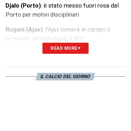
Djalo (Porto)
: è stato messo fuori rosa dal
Porto per motivi disciplinari
Rugani (Ajax)
: l’Ajax tornerà in campo il
prossimo weekend con il NEC
READ MORE
Facundo Gonzalez (Feyenoord)
: non ha
preso parte all’ultimo match contro
l’Heracles
IL CALCIO DEL GIORNO
Kostic (Fenerbahce)
: non ha preso parte
all’ultimo match perso in casa col Besiktas
Arthur (Girona)
: il Girona tornerà in campo
questa sera in casa col Mallorca