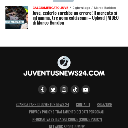
CALCIOMERCATO JUVE
2 giorni ago
Marco Baridon
Juve, cederlo sarebbe un errore! Il mercato si
infiamma, tre nomi caldissimi – Upload | VIDEO
di Marco Baridon
SCARICA L’APP DI JUVENTUS NEWS 24
CONTATTI
REDAZIONE
PRIVACY POLICY E TRATTAMENTO DEI DATI PERSONALI
INFORMATIVA ESTESA SUI COOKIE (COOKIE POLICY)
NETWORK SPORT REVIEW