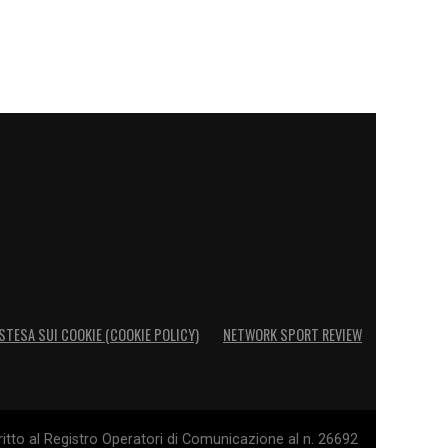
STESA SUI COOKIE (COOKIE POLICY)
NETWORK SPORT REVIEW
itto al Registro Operatori di Comunicazione al n. 26692