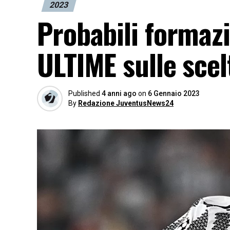
2023
Probabili formazi
ULTIME sulle scelt
Published
4 anni ago
on
6 Gennaio 2023
By
Redazione JuventusNews24