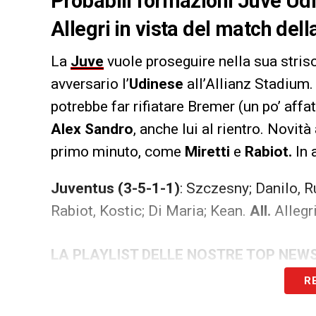
Probabili formazioni Juve Udi
Allegri in vista del match del
La
Juve
vuole proseguire nella sua strisc
avversario l’
Udinese
all’Allianz Stadium. 
potrebbe far rifiatare Bremer (un po’ affa
Alex Sandro
, anche lui al rientro. Novi
primo minuto, come
Miretti
e
Rabiot.
In 
Juventus (3-5-1-1)
: Szczesny; Danilo, R
Rabiot, Kostic; Di Maria; Kean.
All.
Allegr
LA PLAYLIST DELLE NOSTRE TOP NEW
R