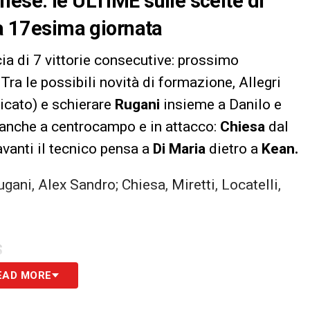
nese: le ULTIME sulle scelte di
la 17esima giornata
ia di 7 vittorie consecutive: prossimo
Tra le possibili novità di formazione, Allegri
ticato) e schierare
Rugani
insieme a Danilo e
tà anche a centrocampo e in attacco:
Chiesa
dal
avanti il tecnico pensa a
Di Maria
dietro a
Kean.
ugani, Alex Sandro; Chiesa, Miretti, Locatelli,
i
S
EAD MORE