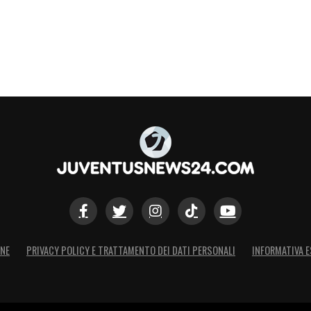
Romagnoli, Hysaj; Guendouzi, Cataldi, Luis
accagni.
iaw, Gabbia, Theo Hernandez; Bennacer, Adli;
, Kabasele; Ebosele, Samardzic, Walace, Lovric,
anolas, Pasalidis, Bradaric; Coulibaly,
ONE
PRIVACY POLICY E TRATTAMENTO DEI DATI PERSONALI
INFORMATIVA E
man.