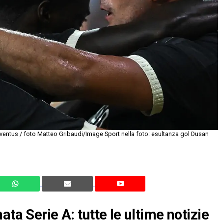
ventus / foto Matteo Gribaudi/Image Sport nella foto: esultanza gol Dusan
ata Serie A: tutte le ultime notizie