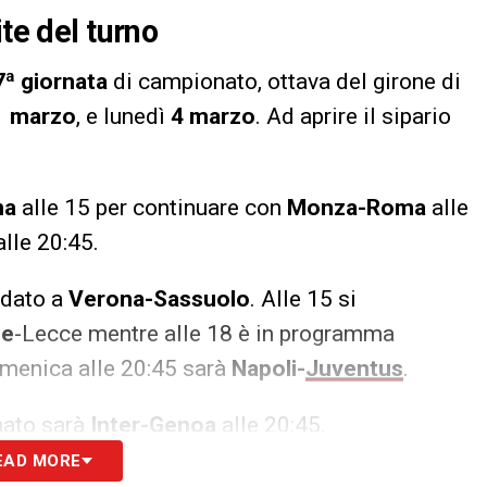
te del turno
ª giornata
di campionato, ottava del girone di
1 marzo
, e lunedì
4 marzo
. Ad aprire il sipario
na
alle 15 per continuare con
Monza-Roma
alle
alle 20:45.
fidato a
Verona-Sassuolo
. Alle 15 si
ne
-Lecce mentre alle 18 è in programma
domenica alle 20:45 sarà
Napoli-
Juventus
.
onato sarà
Inter-Genoa
alle 20:45.
EAD MORE