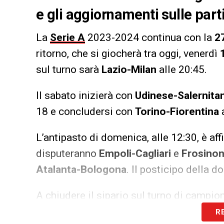
e gli aggiornamenti sulle parti
La
Serie A
2023-2024 continua con la
27
ritorno, che si giocherà tra oggi, venerdì
sul turno sarà
Lazio-Milan
alle 20:45.
Il sabato inizierà con
Udinese-Salernita
18 e concludersi con
Torino-Fiorentina
L’antipasto di domenica, alle 12:30, è af
disputeranno
Empoli-Cagliari
e
Frosino
Atalanta-Bologona
. Il posticipo della 
A chiudere il sipario sul turno di campi
R