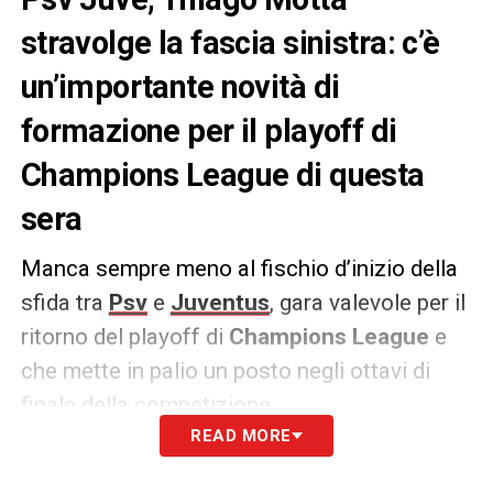
stravolge la fascia sinistra: c’è
un’importante novità di
formazione per il playoff di
Champions League di questa
sera
Manca sempre meno al fischio d’inizio della
sfida tra
Psv
e
Juventus
, gara valevole per il
ritorno del playoff di
Champions League
e
che mette in palio un posto negli ottavi di
finale della competizione.
READ MORE
Thiago Motta è pronto ad operare cambi