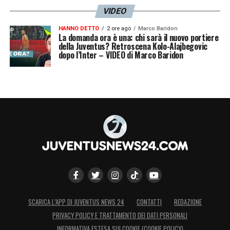
VIDEO
HANNO DETTO
2 ore ago
Marco Baridon
La domanda ora è una: chi sarà il nuovo portiere
della Juventus? Retroscena Kolo-Alajbegovic
dopo l’Inter – VIDEO di Marco Baridon
SCARICA L’APP DI JUVENTUS NEWS 24
CONTATTI
REDAZIONE
PRIVACY POLICY E TRATTAMENTO DEI DATI PERSONALI
INFORMATIVA ESTESA SUI COOKIE (COOKIE POLICY)