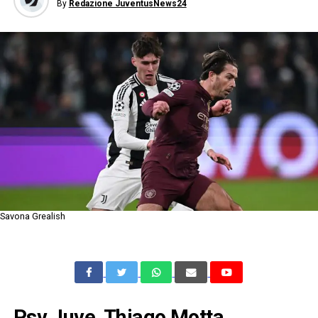
By
Redazione JuventusNews24
Savona Grealish
Psv Juve, Thiago Motta