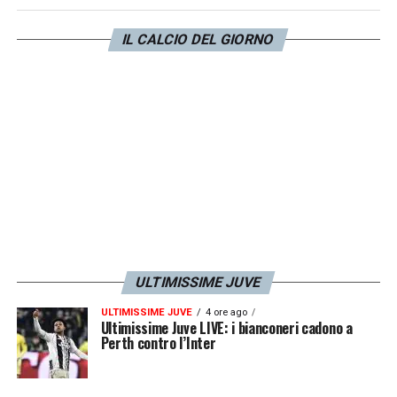
sulla corsia di sinistra: rispetto alla vittoria
contro l’Inter rientra dal primo minuto
Kelly
,
IL CALCIO DEL GIORNO
con
Savona
che invece partirà dalla
panchina per poi entrare eventualmente a
gara in corso.
LA PLAYLIST DELLE NOSTRE TOP NEWS
ULTIMISSIME JUVE
ULTIMISSIME JUVE
4 ore ago
Ultimissime Juve LIVE: i bianconeri cadono a
Perth contro l’Inter