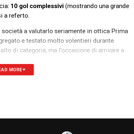
cia:
10 gol complessivi
(mostrando una grande
 a referto.
 società a valutarlo seriamente in ottica Prima
gregato e testato molto volentieri durante
salto di categoria, ma l’occasione di arrivare a
EAD MORE
bilmente un buco tattico sulla corsia mancina
 l’eventale partenza del calciatore lascerebbe la
na situazione resa ancora più fluida dal fatto che
di forti valutazioni di mercato. Giovanni
mano alla fascia sinistra.