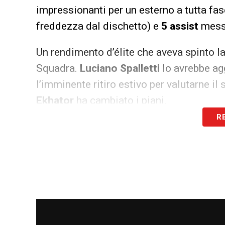
impressionanti per un esterno a tutta fas
freddezza dal dischetto) e
5 assist
messi
Un rendimento d’élite che aveva spinto la
Squadra.
Luciano Spalletti
lo avrebbe ag
l’imminente ritiro estivo per valutarne il 
Ekhator
ha cambiato i piani.
R
Corsia mancina da rifondare
Questo possibile addio aprirebbe inevita
della Juventus. Con Juan Cabal in uscita,
rosa
priva di un reale vice-Cambiaso
. U
lo stesso Andrea Cambiaso resta oggetto 
Carnevali dovrebbe muoversi rimettendo 