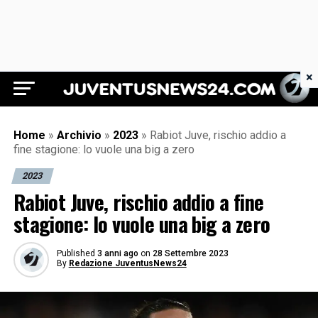
×
Juventus News 24
Home
»
Archivio
»
2023
»
Rabiot Juve, rischio addio a
fine stagione: lo vuole una big a zero
2023
Rabiot Juve, rischio addio a fine
stagione: lo vuole una big a zero
Published
3 anni ago
on
28 Settembre 2023
By
Redazione JuventusNews24