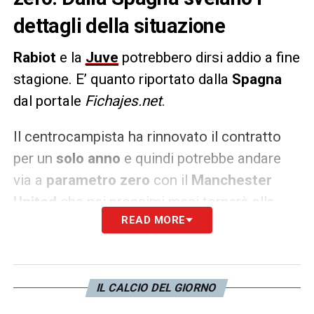
dettagli della situazione
Rabiot
e la
Juve
potrebbero dirsi addio a fine
stagione. E’ quanto riportato dalla
Spagna
dal portale
Fichajes.net
.
Il centrocampista ha rinnovato il contratto
per un
solo anno
e quindi potrebbe andare
via a
parametro zero
con il
Manchester
United
che nei prossimi mesi tornerà alla
READ MORE
carica. I Red Devils sono pronti a presentare
a Rabiot una
ricca offerta di contratto
. Sarà
lui a decidere
se restare ancora alla Juve
o
andare via
.
IL CALCIO DEL GIORNO