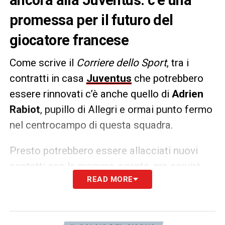
promessa per il futuro del
giocatore francese
Come scrive il
Corriere dello Sport
, tra i
contratti in casa
Juventus
che potrebbero
essere rinnovati c’è anche quello di
Adrien
Rabiot
, pupillo di Allegri e ormai punto fermo
nel centrocampo di questa squadra.
Presto potrebbero essere allacciati nuovi
contatti con la mamma-agente, ma servirà
READ MORE
capire che i bianconeri parteciperanno o no
alla prossima
Champions League
. Tornando
nella massima competizione europea,