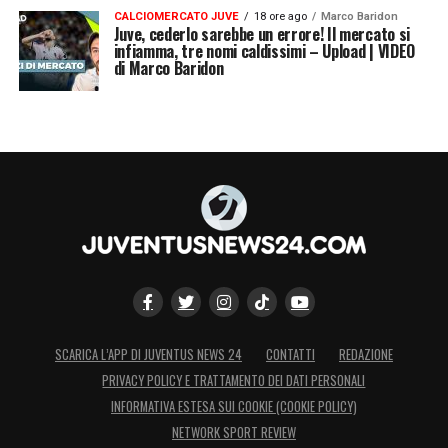
CALCIOMERCATO JUVE
18 ore ago
Marco Baridon
Juve, cederlo sarebbe un errore! Il mercato si
infiamma, tre nomi caldissimi – Upload | VIDEO
di Marco Baridon
SCARICA L’APP DI JUVENTUS NEWS 24
CONTATTI
REDAZIONE
PRIVACY POLICY E TRATTAMENTO DEI DATI PERSONALI
INFORMATIVA ESTESA SUI COOKIE (COOKIE POLICY)
NETWORK SPORT REVIEW