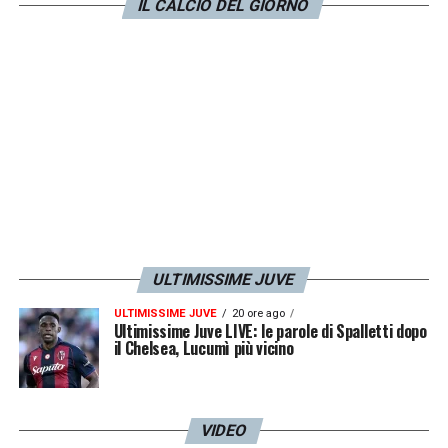
prolungare ancora a lungo l’accordo del
IL CALCIO DEL GIORNO
francese sarebbe molto più facile.
LA PLAYLIST DELLE NOSTRE TOP NEWS
ULTIMISSIME JUVE
ULTIMISSIME JUVE
20 ore ago
Ultimissime Juve LIVE: le parole di Spalletti dopo
il Chelsea, Lucumì più vicino
VIDEO