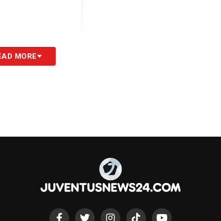
EAD MORE
rabiot_25)
S